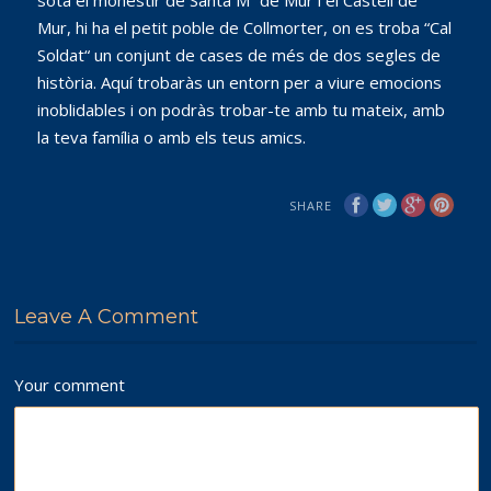
sota el monestir de Santa Mª de Mur i el Castell de
Mur, hi ha el petit poble de Collmorter, on es troba “Cal
Soldat“ un conjunt de cases de més de dos segles de
història. Aquí trobaràs un entorn per a viure emocions
inoblidables i on podràs trobar-te amb tu mateix, amb
la teva família o amb els teus amics.
SHARE
Leave A Comment
Your comment