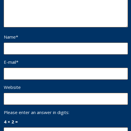
Name
*
E-mail
*
Website
Please enter an answer in digits:
4 × 2 =