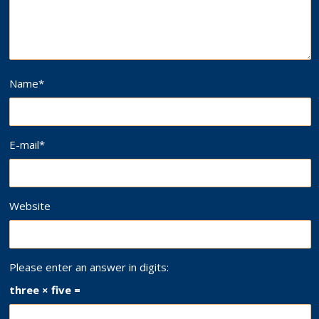
Name
*
E-mail
*
Website
Please enter an answer in digits:
three × five =