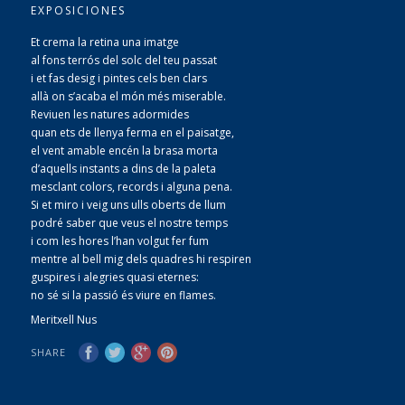
EXPOSICIONES
Et crema la retina una imatge
al fons terrós del solc del teu passat
i et fas desig i pintes cels ben clars
allà on s’acaba el món més miserable.
Reviuen les natures adormides
quan ets de llenya ferma en el paisatge,
el vent amable encén la brasa morta
d’aquells instants a dins de la paleta
mesclant colors, records i alguna pena.
Si et miro i veig uns ulls oberts de llum
podré saber que veus el nostre temps
i com les hores l’han volgut fer fum
mentre al bell mig dels quadres hi respiren
guspires i alegries quasi eternes:
no sé si la passió és viure en flames.
Meritxell Nus
SHARE