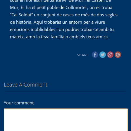
sota el monestir de Santa Mª de Mur i el Castell de
Mur, hi ha el petit poble de Collmorter, on es troba
“Cal Soldat“ un conjunt de cases de més de dos segles
de història. Aquí trobaràs un entorn per a viure
emocions inoblidables i on podràs trobar-te amb tu
mateix, amb la teva família o amb els teus amics.
SHARE
Leave A Comment
Your comment