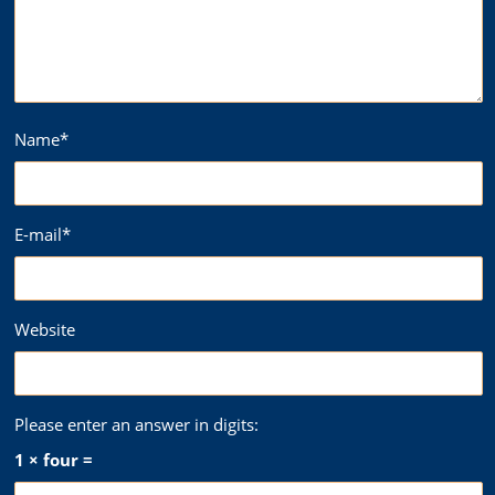
Name
*
E-mail
*
Website
Please enter an answer in digits:
1 × four =