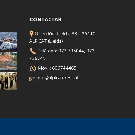
CONTACTAR
Dirección: Lleida, 33 – 25110
ALPICAT (Lleida)
Teléfono: 973 736044, 973
736745
Mòvil: 606744465
info@alpicatures.cat